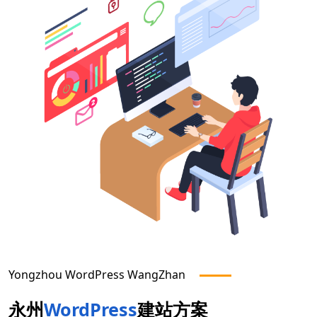
Yongzhou
WordPress WangZhan
永州
WordPress
建站方案