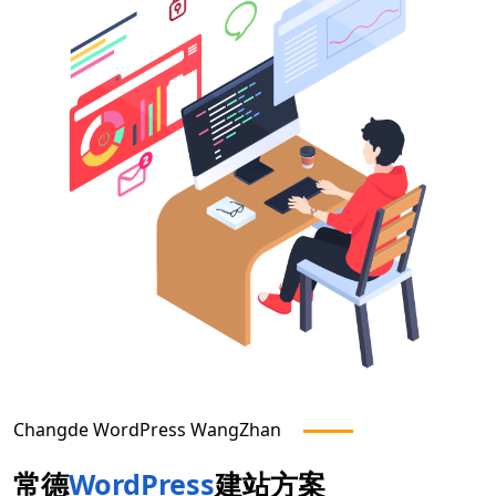
Changde
WordPress WangZhan
常德
WordPress
建站方案