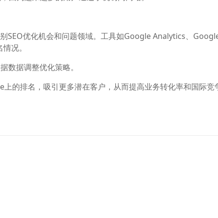
O优化机会和问题领域。工具如Google Analytics、Googl
排名情况。
根据数据调整优化策略。
gle上的排名，吸引更多潜在客户，从而提高业务转化率和国际竞
外贸独立站做google SEO需要遵循的原则和优
说明文档
如何提示DTC独立站的SEO效果
外贸网站不做Google SEO是不会自己来流量的
外贸网站想要做好Google SEO 这10个步骤一个