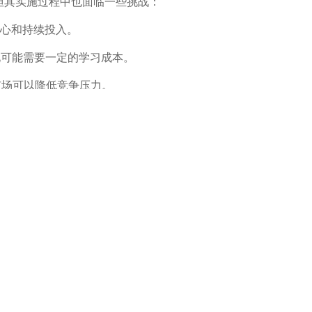
，但其实施过程中也面临一些挑战：
耐心和持续投入。
化可能需要一定的学习成本。
市场可以降低竞争压力。
EO优化策略，外贸SOHO完全有可能实现年入百万的目标。成功的
站不仅可以帮助外贸SOHO快速积累询盘，还能实现长期的业