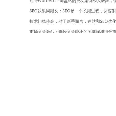
尽管WordPress询盘站的成功案例令人鼓舞
SEO效果周期长：SEO是一个长期过程，需要
技术门槛较高：对于新手而言，建站和SEO优
市场竞争激烈：选择竞争较小的关键词和细分
通过建立WordPress询盘站并结合精准的S
于：
精准定位目标市场;
持续优化网站SEO;
利用社交媒体和邮件营销扩大影响力;
定期分析数据并调整策略。
这些案例表明，只要合理规划并坚持执行，独立
长。