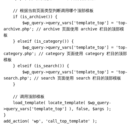
    // 根据当前页面类型判断调用哪个顶部模板

    if (is_archive()) {

        $wp_query->query_vars['template_top'] = 'top-
archive.php'; // archive 页面使用 archive 栏目的顶部模
板

    } elseif (is_category()) {

        $wp_query->query_vars['template_top'] = 'top-
category.php'; // category 页面使用 category 栏目的顶部
模板

    } elseif (is_search()) {

        $wp_query->query_vars['template_top'] = 'top-
search.php'; // search 页面使用 search 栏目的顶部模板

    }

    // 调用顶部模板

    load_template( locate_template( $wp_query-
>query_vars['template_top'] ), false, $args );

}

add_action( 'wp', 'call_top_template' );