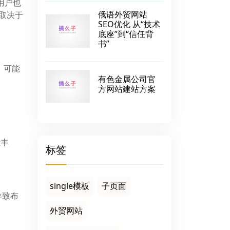
用户也
俄语外贸网站
体取决于
SEO优化 从“技术
底座”到“信任背
书”
，可能
有色金属公司官
方网站建站方案
能丰
标签
single模板
子页面
导致布
外贸网站